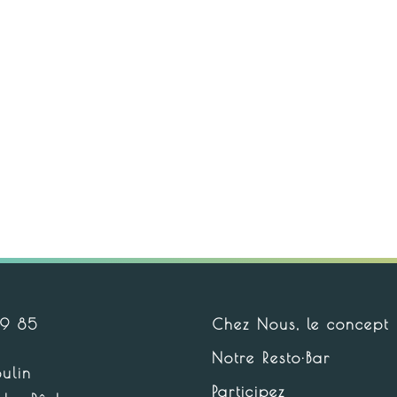
Chez Nous, le concept
99 85
Notre Resto·Bar
ulin
Participez