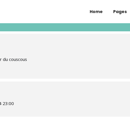
Home
Pages
TALE !
r du couscous
4 23:00